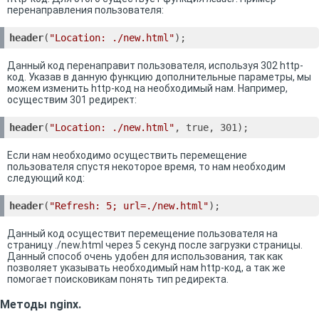
перенаправления пользователя:
header
(
"Location: ./new.html"
);
Данный код перенаправит пользователя, используя 302 http-
код. Указав в данную функцию дополнительные параметры, мы
можем изменить http-код на необходимый нам. Например,
осуществим 301 редирект:
header
(
"Location: ./new.html"
, true, 301);
Если нам необходимо осуществить перемещение
пользователя спустя некоторое время, то нам необходим
следующий код:
header
(
"Refresh: 5; url=./new.html"
);
Данный код осуществит перемещение пользователя на
страницу ./new.html через 5 секунд после загрузки страницы.
Данный способ очень удобен для использования, так как
позволяет указывать необходимый нам http-код, а так же
помогает поисковикам понять тип редиректа.
Методы nginx.