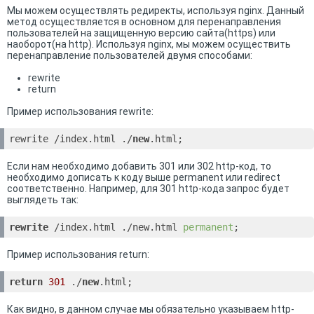
Мы можем осуществлять редиректы, используя nginx. Данный
метод осуществляется в основном для перенаправления
пользователей на защищенную версию сайта(https) или
наоборот(на http). Используя nginx, мы можем осуществить
перенаправление пользователей двумя способами:
rewrite
return
Пример использования rewrite:
rewrite /index.html ./
new
.html;
Если нам необходимо добавить 301 или 302 http-код, то
необходимо дописать к коду выше permanent или redirect
соответственно. Например, для 301 http-кода запрос будет
выглядеть так:
rewrite
 /index.html ./new.html 
permanent
;
Пример использования return:
return
301
 ./
new
.html;
Как видно, в данном случае мы обязательно указываем http-