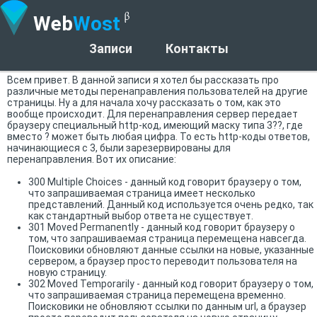
Web
Wost
Записи
Контакты
Всем привет. В данной записи я хотел бы рассказать про
различные методы перенаправления пользователей на другие
страницы. Ну а для начала хочу рассказать о том, как это
вообще происходит. Для перенаправления сервер передает
браузеру специальный http-код, имеющий маску типа 3??, где
вместо ? может быть любая цифра. То есть http-коды ответов,
начинающиеся с 3, были зарезервированы для
перенаправления. Вот их описание:
300 Multiple Choices - данный код говорит браузеру о том,
что запрашиваемая страница имеет несколько
представлений. Данный код используется очень редко, так
как стандартный выбор ответа не существует.
301 Moved Permanently - данный код говорит браузеру о
том, что запрашиваемая страница перемещена навсегда.
Поисковики обновляют данные ссылки на новые, указанные
сервером, а браузер просто переводит пользователя на
новую страницу.
302 Moved Temporarily - данный код говорит браузеру о том,
что запрашиваемая страница перемещена временно.
Поисковики не обновляют ссылки по данным url, а браузер