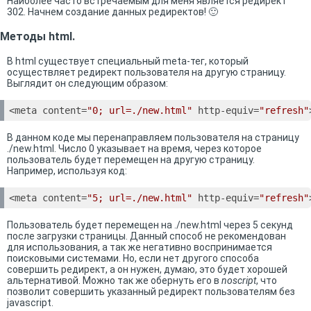
Наиболее часто встречаемым для меня является редирект
302. Начнем создание данных редиректов! 🙂
Методы html.
В html существует специальный meta-тег, который
осуществляет редирект пользователя на другую страницу.
Выглядит он следующим образом:
<meta content=
"0; url=./new.html"
 http-equiv=
"refresh"
В данном коде мы перенаправляем пользователя на страницу
./new.html. Число 0 указывает на время, через которое
пользователь будет перемещен на другую страницу.
Например, используя код:
<meta content=
"5; url=./new.html"
 http-equiv=
"refresh"
Пользователь будет перемещен на ./new.html через 5 секунд
после загрузки страницы. Данный способ не рекомендован
для использования, а так же негативно воспринимается
поисковыми системами. Но, если нет другого способа
совершить редирект, а он нужен, думаю, это будет хорошей
альтернативой. Можно так же обернуть его в
noscript
, что
позволит совершить указанный редирект пользователям без
javascript.