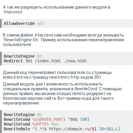
А так же разрешить использование данного модуля в
.htaccess:
AllowOverride
all
В самом файле .htaccess нам необходимо всегда указывать
`RewriteEngine On`. Пример использования перенаправления
пользователя:
RewriteEngine
On
Redirect
 301 /index.html ./new.html
Данный код перенаправит пользователя со страницы
index.html на страницу new.html с http-кодом 301.
Данный модуль дает возможность использовать
специальные правила, указанные в
RewriteCond
. С помощью
данных правил, мы можем осуществлять редирект на
безопасную версию сайта. Вот пример кода для такого
перенаправления:
RewriteEngine
On
RewriteCond
%{SERVER_PORT}
 ^80$
 [OR]
RewriteCond
%{HTTP}
 =
on
RewriteRule
 ^(.*)$ https://domain.ru/
$1
 [R=301,L]