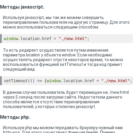
Методы javascript.
Используя javascript, мы так же можем совершить
перенаправление пользователя на другую страницу. Для этого
можно воспользоваться следующим способом:
window
.location.href = 
"./new.html"
;
То есть редирект осуществляется путем изменения
параметра
location
у объекта
window
. Если необходимо
осуществлять редирект спустя некоторое время, то можно
воспользоваться функцией setTimeout и тогда код примет
следующий вид:
setTimeout(
()
 =>
 {
window
.location.href = 
"./new.html"
;
В данном случае пользователь будет перемещен на ./new.html
через 5 секунд после загрузки сайта. Недостатком данного
способа является отсутствие перенаправления
пользователей, у которых отключен javascript.
Методы php.
Используя php мы можем передавать браузеру нужный нам
http-код. Для этого существует функция
header
. Пример