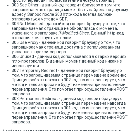
просто переводит пользователя на новую страницу.
303 See Other - данный код говорит браузеру о том, что
запрашиваемая страница может быть найдена по другому
адресу. Запрос после 303 http-кода всегда должен
отправляться методом GET.
304 Not Modified - данный код говорит браузеру о том, что
запрашиваемая страница не обновлялась с момента,
указанного в заголовке
If-Modified-Since
. Данный http-код
отправляется с пустым телом.
305 Use Proxy - данный код говорит браузеру о том, что
запрашиваемая страница доступна с использованием
указанного прокси-сервера.
306 Unused - данный код использовался в старых версиях
http-протоколов. В данный момент данный код никак не
используется.
307 Temporary Redirect - данный код говорит браузеру о
том, что запрашиваемая страница перемещена временно.
Принцип работы похож на 302 код, но он гарантирует, что
метод и тело запроса не будут изменены при выполнении
перенаправления. Это помогает при осуществлении POST
запросов.
308 Permanent Redirect - данный код говорит браузеру о
том, что запрашиваемая страница перемещена навсегда.
Принцип работы похож на 301 код, но он гарантирует, что
метод и тело запроса не будут изменены при выполнении
перенаправления. Это помогает при осуществлении POST
запросов.