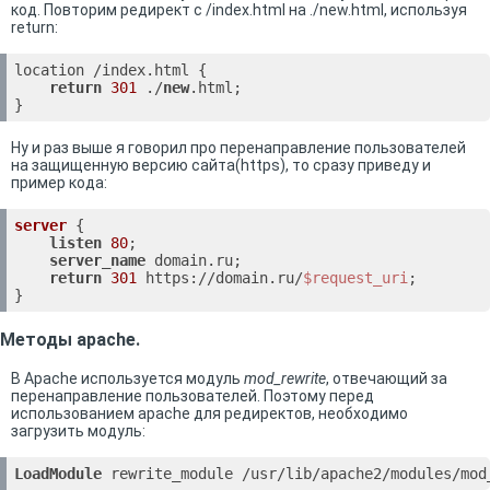
код. Повторим редирект с /index.html на ./new.html, используя
return:
location /index.html {

return
301
 ./
new
.html;

}
Ну и раз выше я говорил про перенаправление пользователей
на защищенную версию сайта(https), то сразу приведу и
пример кода:
server
 {

listen
80
;

server_name
 domain.ru;

return
301
 https://domain.ru/
$request_uri
;

}
Методы apache.
В Apache используется модуль
mod_rewrite
, отвечающий за
перенаправление пользователей. Поэтому перед
использованием apache для редиректов, необходимо
загрузить модуль:
LoadModule
 rewrite_module /usr/lib/apache2/modules/mod