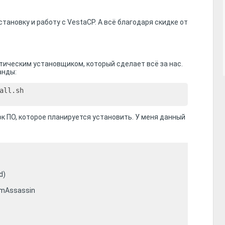
тановку и работу с VestaCP. А всё благодаря скидке от
ическим установщиком, который сделает всё за нас.
анды:
all.sh

к ПО, которое планируется установить. У меня данный
d)
amAssassin