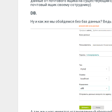
данные от почтового ящика на существующий Em
почтовый ящик своему сотруднику).
DB.
Ну и как же мы обойдемся без баз данных? Ведь
А так же у нас имеется установленный phpmyad