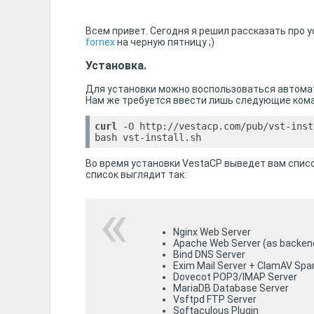
Всем привет. Сегодня я решил рассказать про ус
fornex
на черную пятницу ;)
Установка.
Для установки можно воспользоваться автомат
Нам же требуется ввести лишь следующие ком
curl
 -O http://vestacp.com/pub/vst-inst
bash vst-install.sh
Во время установки VestaCP выведет вам списо
список выглядит так:
Nginx Web Server
Apache Web Server (as backen
Bind DNS Server
Exim Mail Server + ClamAV Sp
Dovecot POP3/IMAP Server
MariaDB Database Server
Vsftpd FTP Server
Softaculous Plugin