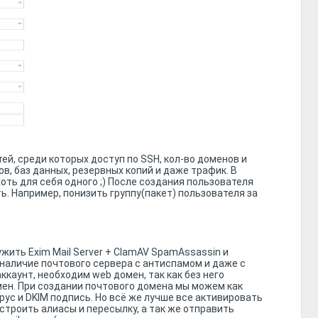
й, среди которых доступ по SSH, кол-во доменов и
в, баз данных, резервных копий и даже трафик. В
оть для себя одного ;) После создания пользователя
ь. Например, понизить группу(пакет) пользователя за
жить Exim Mail Server + ClamAV SpamAssassin и
 наличие почтового сервера с антиспамом и даже с
каунт, необходим web домен, так как без него
мен. При создании почтового домена мы можем как
рус и DKIM подпись. Но всё же лучше все активировать
строить алиасы и пересылку, а так же отправить