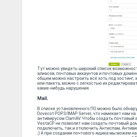
Тут можно увидеть широкий список возможносте
алиасов, почтовых аккаунтов и почтовых домено
общем можно настроить всё хоть под хостинг, х
или пакета, можно с легкостью их редактироват
какие-нибудь нарушения.
Mail.
В списке установленного ПО можно было обнару
Dovecot POP3/IMAP Server, что намекает нам на
антивирусом ClamAV. Чтобы создать почтовый ак
VestaCP не позволит нам создать почтовый до
подключить, так и отключить Антиспам, Антиви
;) А при создании почтового ящика мы можем на