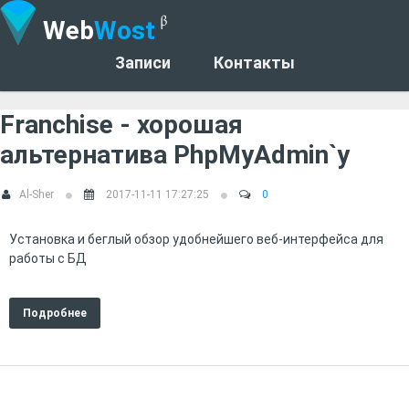
Web
Wost
Записи
Контакты
Franchise - хорошая
альтернатива PhpMyAdmin`у
Al-Sher
2017-11-11 17:27:25
0
Установка и беглый обзор удобнейшего веб-интерфейса для
работы с БД
Подробнее